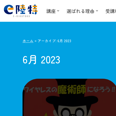
講座
選ばれる理由
受講
コ
ン
テ
ン
ホーム
»
アーカイブ: 6月 2023
ツ
へ
6月 2023
ス
キ
ッ
プ