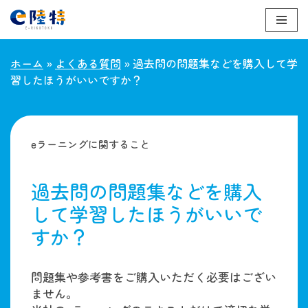
コ
ン
ホーム
»
よくある質問
»
過去問の問題集などを購入して学
テ
習したほうがいいですか？
ン
ツ
へ
ス
eラーニングに関すること
キ
ッ
過去問の問題集などを購入
プ
して学習したほうがいいで
すか？
問題集や参考書をご購入いただく必要はござい
ません。