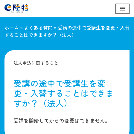
コ
ン
ホーム
»
よくある質問
»
受講の途中で受講生を変更・入替
テ
することはできますか？（法人）
ン
ツ
へ
ス
法人申込に関すること
キ
ッ
受講の途中で受講生を変
プ
更・入替することはできま
すか？（法人）
受講を開始してからの変更はできません。