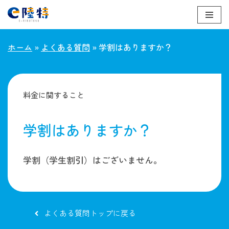
コ
ン
ホーム
»
よくある質問
»
学割はありますか？
テ
ン
ツ
へ
料金に関すること
ス
キ
学割はありますか？
ッ
プ
学割（学生割引）はございません。
よくある質問トップに戻る